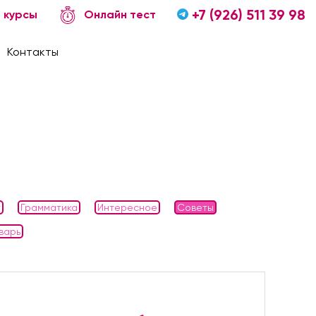
+7 (926) 511 39 98
 курсы
Онлайн тест
Контакты
г
Грамматика
Интересное
Советы
варь