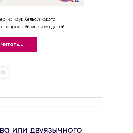
еских наук Хельсинкского
в вопросе билингвизма детей.
читать...
ва или двуязычного